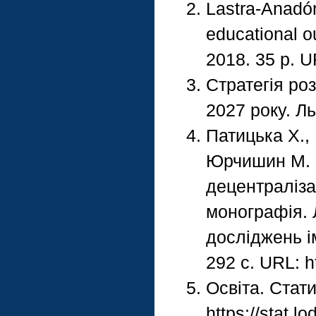
Lastra-Anadón
educational o
2018. 35 p. UR
Стратегія роз
2027 року. Льв
Патицька Х., 
Юрчишин М. Ц
децентралізац
монографія. 
досліджень і
292 с. URL: h
Освіта. Стат
https://stat.l