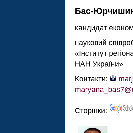
Бас-Юрчишин 
кандидат економ
науковий співроб
«Інститут регіон
НАН України»
Контакти:
marj
maryana_bas7@u
Сторінки: