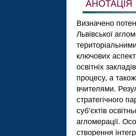
АНОТАЦІЯ
Визначено потен
Львівської агло
територіальними
ключових аспекті
освітніх закладі
процесу, а тако
вчителями. Резу
стратегічного па
суб’єктів освітн
агломерації. Ос
створення інтегр