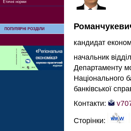
Етичні норми
Романчукевич
ПОПУЛЯРНІ РОЗДІЛИ
кандидат економ
начальник відді
Департаменту мо
Національного б
банківської спра
Контакти:
v70
Сторінки: