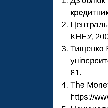
Дзюблюк О
кредитним
Центральн
КНЕУ, 200
Тищенко В
університ
81.
The Monet
https://w