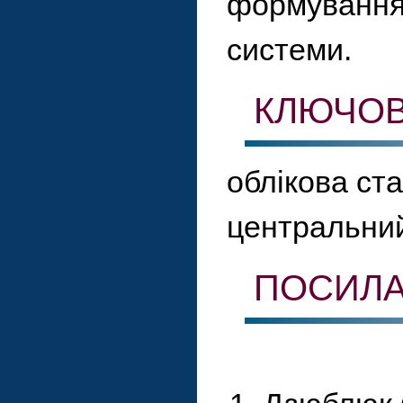
формування 
системи.
КЛЮЧОВ
облікова ст
центральни
ПОСИЛ