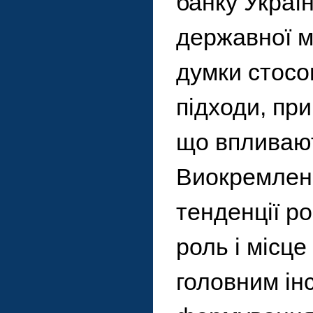
банку Украї
державної м
думки стосо
підходи, пр
що впливают
Виокремлено
тенденції ро
роль і місц
головним ін