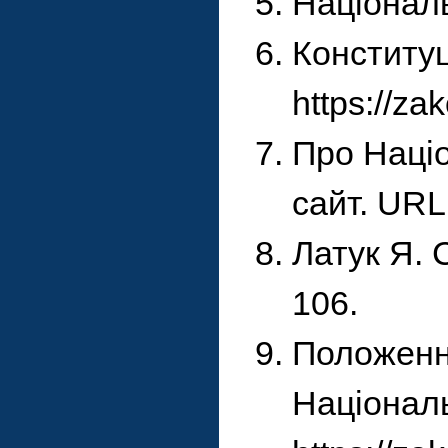
Національ
Конституц
https://
Про Націо
сайт. URL
Латук Я. 
106.
Положення
Національ