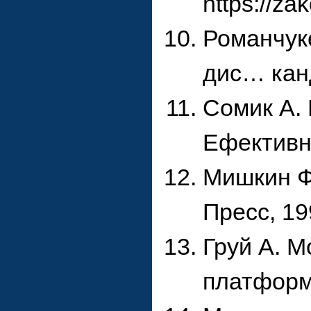
https://z
Романчуке
дис… канд.
Сомик А. 
Ефективна
Мишкин Ф.
Пресс, 19
Груй А. М
платформа