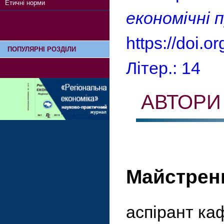
Етичні норми
економічні 
https://doi.
ПОПУЛЯРНІ РОЗДІЛИ
Літер.: 14
АВТОРИ
Майстренк
аспірант ка