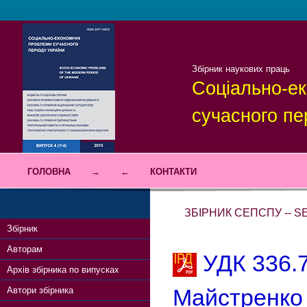
Збірник наукових праць
Соціально-ек
сучасного пе
ГОЛОВНА
→
←
КОНТАКТИ
ЗБІРНИК СЕПСПУ -- SE
Збірник
Авторам
УДК 336.7
Архів збірника по випусках
Майстренко 
Автори збірника