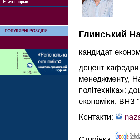
Етичні норми
ПОПУЛЯРНІ РОЗДІЛИ
Глинський Н
кандидат економ
доцент кафедри м
менеджменту, На
політехніка»; д
економіки, ВНЗ 
Контакти:
naza
Сторінки: