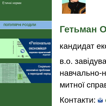
Етичні норми
ПОПУЛЯРНІ РОЗДІЛИ
Гетьман 
кандидат ек
в.о. завіду
навчально-н
митної спра
Контакти: