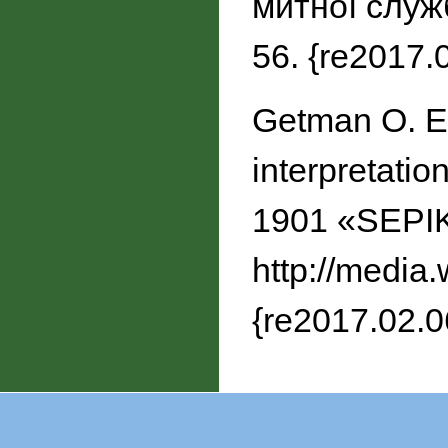
митної служб
56. {re2017.
Getman O. Ec
interpretatio
1901 «SEPIKE
http://medi
{re2017.02.0