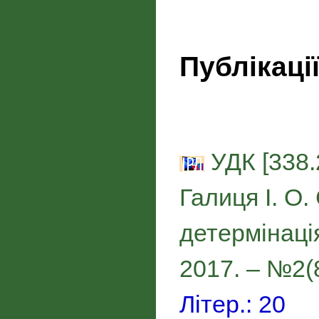
Публікаці
УДК [338.2
Галиця І. О
детермінація
2017. – №2(8
Літер.: 20