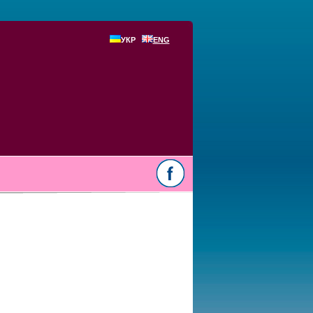
УКР
ENG