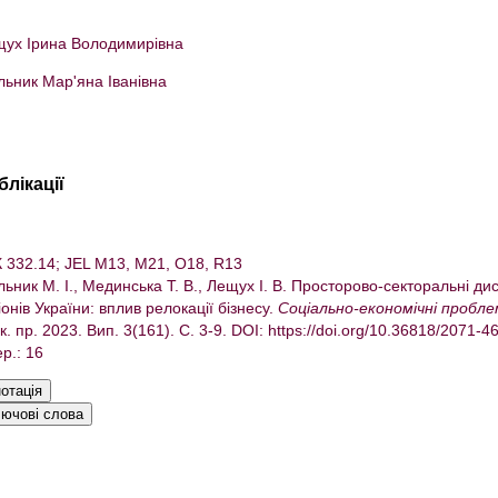
ух Ірина Володимирівна
ьник Мар'яна Іванівна
блікації
 332.14; JEL M13, M21, O18, R13
ьник М. І., Мединська Т. В., Лещух І. В. Просторово-секторальні ди
іонів України: вплив релокації бізнесу.
Соціально-економічні пробле
к. пр. 2023. Вип. 3(161). С. 3-9. DOI: https://doi.org/10.36818/2071-
ер.: 16