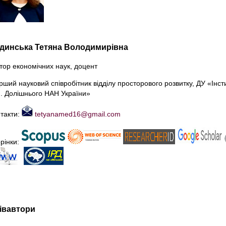
динська Тетяна Володимирівна
тор економічних наук, доцент
рший науковий співробітник відділу просторового розвитку, ДУ «Інст
І. Долішнього НАН України»
такти:
tetyanamed16@gmail.com
рінки:
івавтори