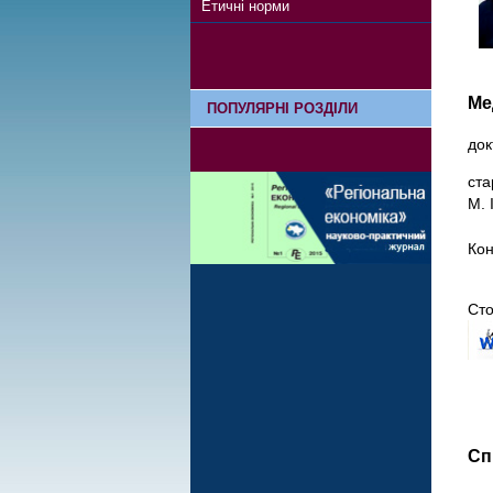
Етичні норми
Ме
ПОПУЛЯРНІ РОЗДІЛИ
док
ста
М. 
Кон
Сто
Сп