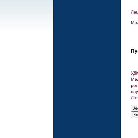
Лещ
Мел
Пу
УДК
Мел
рег
нау
Літ