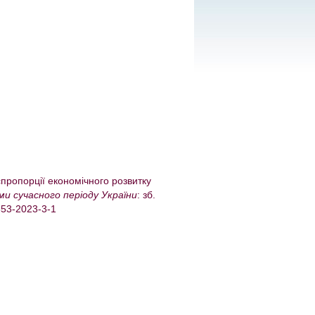
спропорції економічного розвитку
ми сучасного періоду України
: зб.
4653-2023-3-1