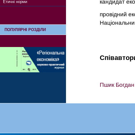
кандидат ек
Етичні норми
провідний ек
Національни
ПОПУЛЯРНІ РОЗДІЛИ
Співавтор
Пшик Богдан