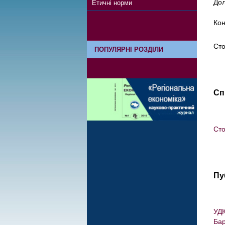
Дол
Етичні норми
Кон
Сто
ПОПУЛЯРНІ РОЗДІЛИ
Сп
Сто
Пу
УДК
Бар