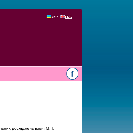
УКР
ENG
льних досліджень імені М. І.