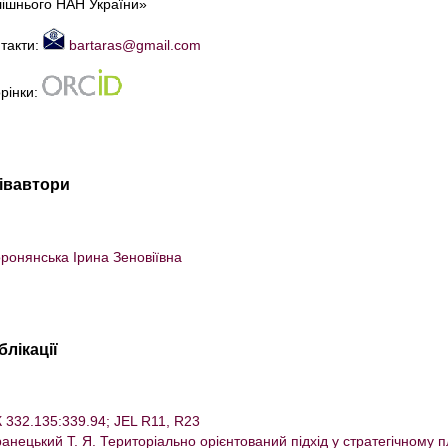
ішнього НАН України»
такти:
bartaras@gmail.com
рінки:
івавтори
ронянська Ірина Зеновіївна
блікації
 332.135:339.94; JEL R11, R23
анецький Т. Я. Територіально орієнтований підхід у стратегічному пл