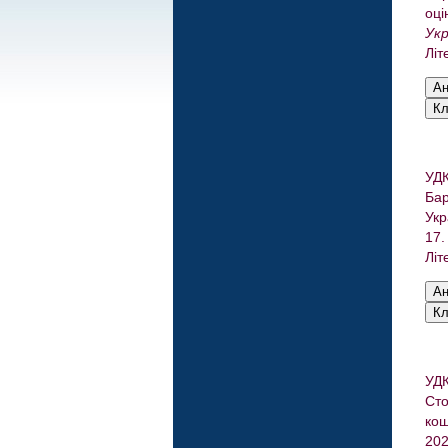
оці
Укр
Літ
УДК
Бар
Укр
17.
Літ
УДК
Сто
кош
202