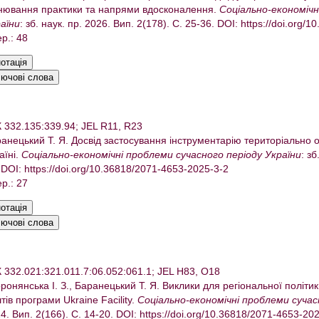
нювання практики та напрями вдосконалення.
Соціально-економічн
аїни
: зб. наук. пр. 2026. Вип. 2(178). С. 25-36. DOI: https://doi.org
ер.: 48
 332.135:339.94; JEL R11, R23
анецький Т. Я. Досвід застосування інструментарію територіально о
аїні.
Соціально-економічні проблеми сучасного періоду України
: зб
 DOI: https://doi.org/10.36818/2071-4653-2025-3-2
ер.: 27
 332.021:321.011.7:06.052:061.1; JEL H83, O18
ронянська І. З., Баранецький Т. Я. Виклики для регіональної політик
тів програми Ukraine Facility.
Соціально-економічні проблеми сучас
4. Вип. 2(166). С. 14-20. DOI: https://doi.org/10.36818/2071-4653-20