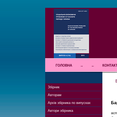
ГОЛОВНА
→
←
КОНТАК
Збірник
Авторам
Ба
Архів збірника по випусках
Автори збірника
асп