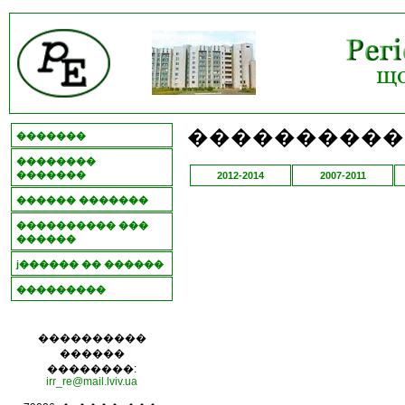
���������� 
�������
��������
�������
2012-2014
2007-2011
������ �������
���������� ���
������
ϳ������ �� ������
���������
����������
������
��������:
irr_re@mail.lviv.ua