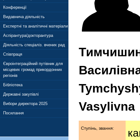
Конференції
Видавнича діяльність
Експертні та аналітичні матеріали
Аспірантура/докторантура
Діяльність спеціаліз. вчених рад
Тимчишин
Співпраця
Євроінтеграційний путівник для
Василівн
місцевих громад прикордонних
регіонів
Tymchyshy
Бібліотека
Державні закупівлі
Vasylivna
Вибори директора 2025
Посилання
Ступінь, звання:
ка