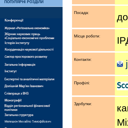
ПОПУЛЯРНІ РОЗДІЛИ
Посада:
до
Місце роботи:
ІР
Контакти:
Профілі:
Здобутки:
ка
Мі