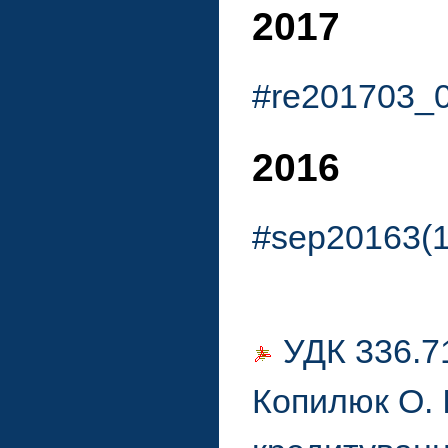
2017
#re201703_
2016
#sep20163(
УДК 336.7
Копилюк О. І