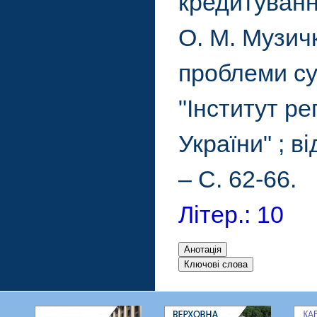
кредитування
О. М. Музич
проблеми суч
"Інститут ре
України" ; ві
– С. 62-66.
Літер.: 10