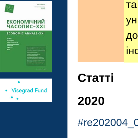
та
ун
до
ін
Статті
2020
#re202004_