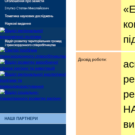
«Е
ко
пі
Досвід роботи:
ас
ре
ре
НА
НАШІ ПАРТНЕРИ
ви