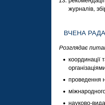
рекомендації
журналів, збі
ВЧЕНА РАДА
Розглядає пита
координації 
організаціями
проведення н
міжнародного
науково-вида