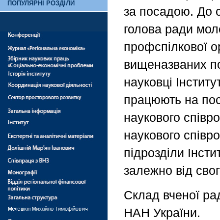
ПОПУЛЯРНІ РОЗДІЛИ
за посадою. До 
голова ради моло
профспілкової ор
вищеназваних по
науковці Інститу
працюють на пос
наукового співр
наукового співр
підрозділи Інсти
залежно від свог
Склад вченої ра
НАН України.