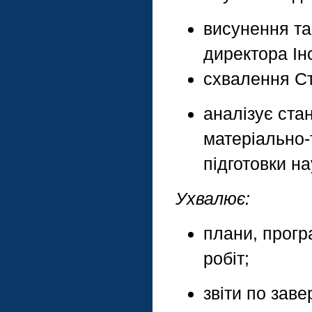
висунення та
директора Ін
схвалення Ст
аналізує стан
матеріально-
підготовки на
Ухвалює:
плани, прогр
робіт;
звіти по зав