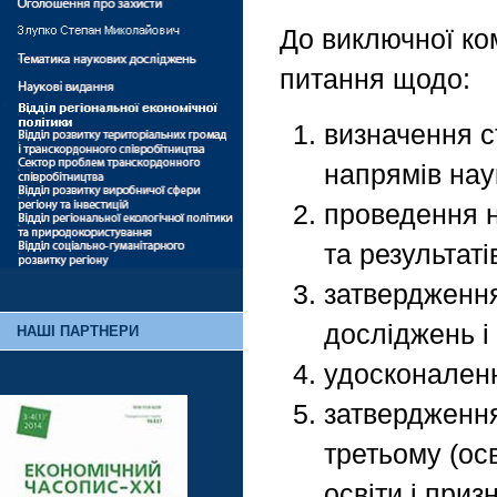
До виключної ко
питання щодо:
визначення с
напрямів наук
проведення н
та результаті
затвердження
досліджень і
НАШІ ПАРТНЕРИ
удосконаленн
затвердження
третьому (ос
освіти і приз