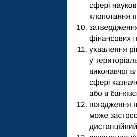
сфері науков
клопотання п
затвердження 
фінансових п
ухвалення р
у територіал
виконавчої в
сфері казнач
або в банків
погодження п
може застосо
дистанційний