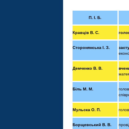
П. І. Б.
Кравців В. С.
голо
Сторонянська І. З.
заст
екон
Демченко В. В.
вче
матем
Біль М. М.
голо
співр
Мульска О. П.
голов
Борщевський В. В.
пров