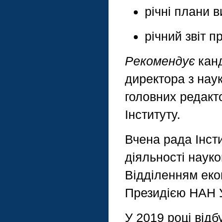
річні плани в
річний звіт п
Рекомендує
канд
директора з наук
головних редакто
Інституту.
Вчена рада Інст
діяльності науко
Відділенням еко
Президією НАН У
У 2019 році відб