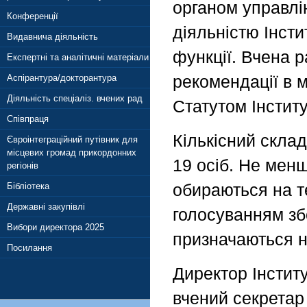
органом управлі
Конференції
діяльністю Інсти
Видавнича діяльність
функції. Вчена 
Експертні та аналітичні матеріали
рекомендації в м
Аспірантура/докторантура
Діяльність спеціаліз. вчених рад
Статутом Інститу
Співпраця
Кількісний склад
Євроінтеграційний путівник для
місцевих громад прикордонних
19 осіб. Не менш
регіонів
обираються на т
Бібліотека
Державні закупівлі
голосуванням збо
Вибори директора 2025
призначаються н
Посилання
Директор Інститу
вчений секретар 