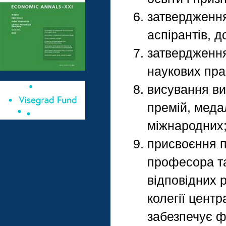
затвердження 
аспірантів, д
затвердження
наукових пра
висування в
премій, медал
міжнародних
присвоєння п
професора та
відповідних 
колегії цент
забезпечує ф