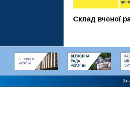
проф
Склад вченої р
Веб