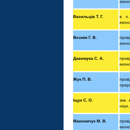
еконо
Васильців Т. Г.
в. о.
екон
Возняк Г. В.
прові
еконо
Давимука С. А.
прові
екон
Жук П. В.
прові
приро
Іщук С. О.
зав. 
наук
Максимчук М. В.
прові
еконо