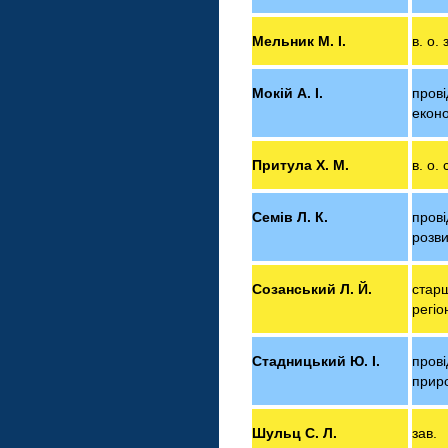
Мельник М. І.
в. о.
Мокій А. І.
прові
екон
Притула Х. М.
в. о.
Семів Л. К.
пров
розви
Созанський Л. Й.
стар
регіо
Стадницький Ю. І.
прові
прир
Шульц С. Л.
зав.