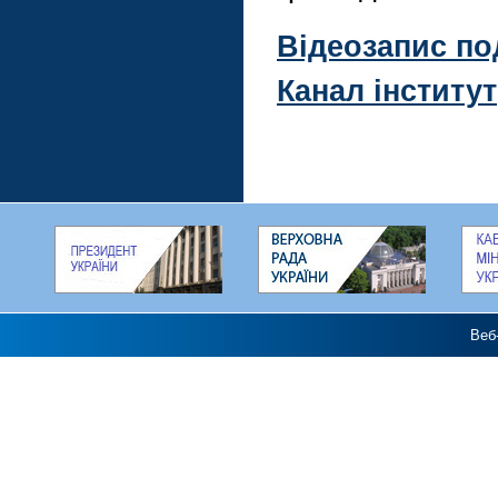
Відеозапис под
Канал інститу
Веб