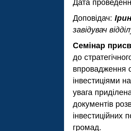
Дата проведен
Доповідач:
Іри
завідувач відді
Семінар прис
до стратегічног
впровадження с
інвестиціями на
увага приділен
документів роз
інвестиційних п
громад.