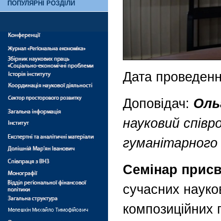
ПОПУЛЯРНІ РОЗДІЛИ
Дата проведен
Доповідач:
Оль
науковий співр
гуманітарного 
Семінар прис
сучасних науков
композиційних 