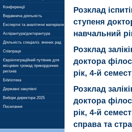
Конференції
Розклад іспиті
Видавнича діяльність
ступеня доктор
Експертні та аналітичні матеріали
навчальний рік
Аспірантура/докторантура
Діяльність спеціаліз. вчених рад
Розклад залік
Співпраця
доктора філосо
Євроінтеграційний путівник для
місцевих громад прикордонних
рік, 4-й семес
регіонів
Бібліотека
Розклад залік
Державні закупівлі
Вибори директора 2025
доктора філосо
Посилання
рік, 4-й семес
справа та стр