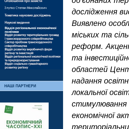
об’єднаних те
дослідження ви
Виявлено особ
міських та сіл
реформ. Акцент
та інвестицій
областей Цент
надання освітн
НАШІ ПАРТНЕРИ
локальної осві
стимулювання 
економічної ак
територіальних