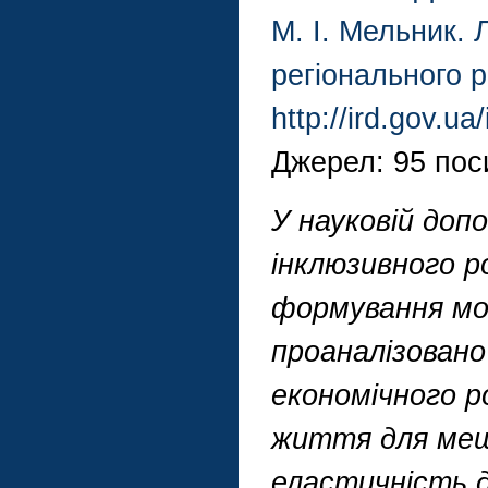
М. І. Мельник. 
регіонального р
http://ird.gov.u
Джерел: 95 пос
У науковій допо
інклюзивного р
формування мо
проаналізовано
економічного 
життя для мешк
еластичність д