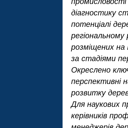
промисловості 
діагностику ст
потенціалі де
регіональному 
розміщених на 
за стадіями пе
Окреслено клю
перспективні н
розвитку дерев
Для наукових пр
керівників про
менеджерів дер