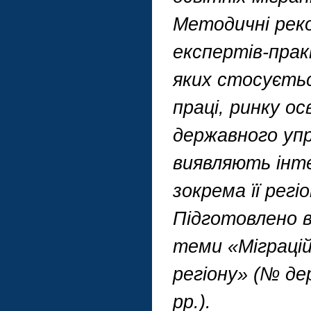
Методичні реко
експертів-прак
яких стосуєтьс
праці, ринку ос
державного упр
виявляють інте
зокрема її регі
Підготовлено в
теми «Міграці
регіону» (№ де
рр.).