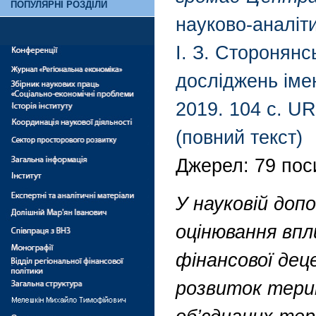
ПОПУЛЯРНІ РОЗДІЛИ
науково-аналіти
І. З. Сторонянс
досліджень імен
2019. 104 с. URL
(повний текст)
Джерел: 79 пос
У науковій доп
оцінювання впл
фінансової дец
розвиток терит