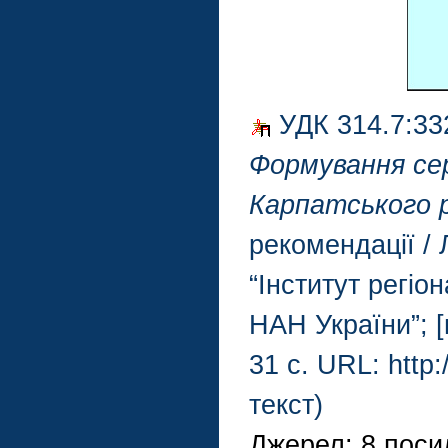
УДК 314.7:33
Формування сер
Карпатського р
рекомендації / 
“Інститут регіо
НАН України”; [н
31 с. URL: http:
текст)
Джерел: 8 поси