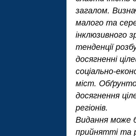
загалом. Визна
малого та сере
інклюзивного з
тенденції розб
досягненні ціл
соціально-екон
міст. Обґрунто
досягнення ціл
регіонів.
Видання може б
прийнятті та р