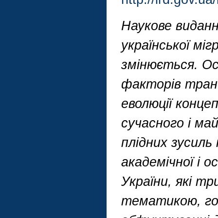
Наукове видан
української міг
змінюється. Ос
факторів транс
еволюції концеп
сучасного і ма
плідних зусиль
академічної і о
України, які т
тематикою, гот