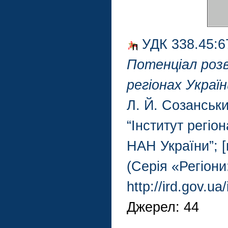
УДК 338.45:6
Потенціал роз
регіонах Україн
Л. Й. Созанськи
“Інститут регіо
НАН України”; [н
(Серія «Регіони
http://ird.gov.u
Джерел: 44