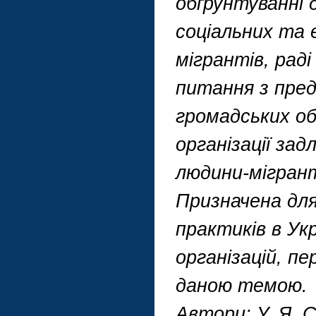
обґрунтуванні 
соціальних та 
мігрантів, рад
питання з пред
громадських об’
організації за
людини-мігран
Призначена для
практиків в Ук
організацій, п
даною темою.
Автори: У. Я. С