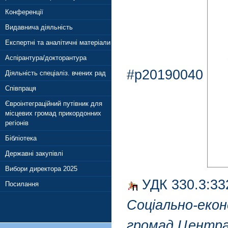
Конференції
Видавнича діяльність
Експертні та аналітичні матеріали
Аспірантура/докторантура
#p20190040
Діяльність спеціаліз. вчених рад
Співпраця
Євроінтеграційний путівник для
місцевих громад прикордонних
регіонів
Бібліотека
Державні закупівлі
Вибори директора 2025
УДК 330.3:33
Посилання
Соціально-еко
громад Централ