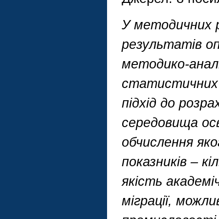
У методичних р
результатів о
методико-аналі
статистичних 
підхід до розр
середовища осв
обчислення яко
показників – кі
якість академі
міграції, можли