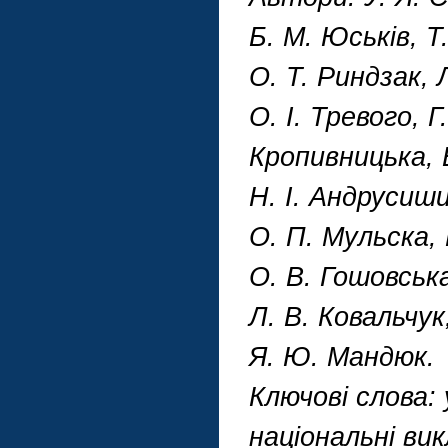
Б. М. Юськів, Т
О. Т. Риндзак, 
О. І. Тревого, Г
Кропивницька, В
Н. І. Андрусиши
О. П. Мульска, 
О. В. Гошовська
Л. В. Ковальчук
Я. Ю. Мандюк.
Ключові слова: 
національні ви