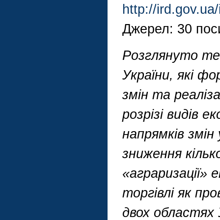
http://ird.gov.u
Джерел: 30 пос
Розглянуто тен
України, які ф
змін та реаліза
розрізі видів е
напрямків змін 
зниження кільк
«аграризації» е
торгівлі як про
двох областях 