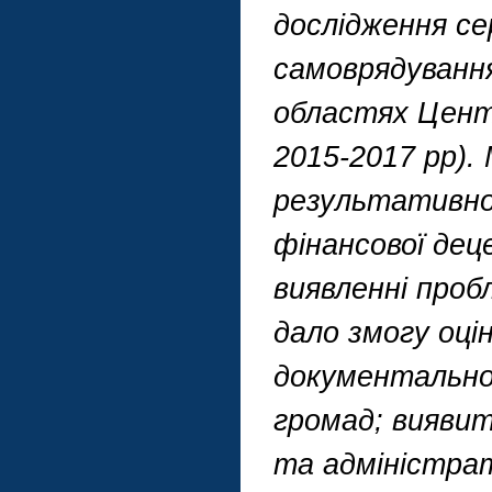
дослідження се
самоврядуванн
областях Цент
2015-2017 рр).
результативно
фінансової деце
виявленні проб
дало змогу оці
документально
громад; виявит
та адміністра