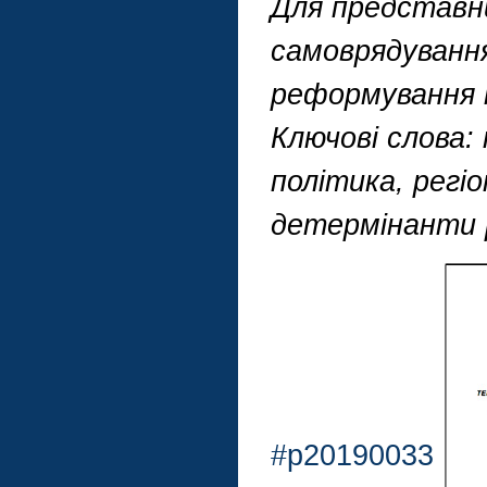
Для представни
самоврядування
реформування м
Ключові слова:
політика, регіо
детермінанти р
#p20190033