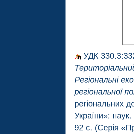
УДК 330.3:33
Територіальний
Регіональні ек
регіональної п
регіональних д
України»; наук.
92 с. (Серія «П