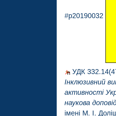
#p20190032
УДК 332.14(4
Інклюзивний ви
активності Укр
наукова допові
імені М. І. Дол