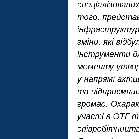
спеціалізовани
того, представ
інфраструктур
зміни, які відб
інструменти дл
моменту утворе
у напрямі акти
та підприємниц
громад. Охара
участі в ОТГ 
співробітництв