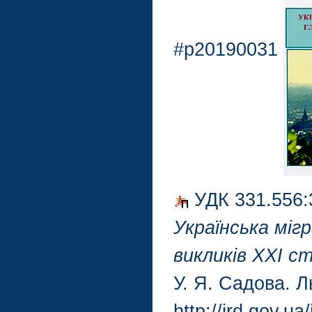
#p20190031
УДК 331.556:
Українська мігр
викликів ХХІ с
У. Я. Садова. Л
http://ird.gov.u