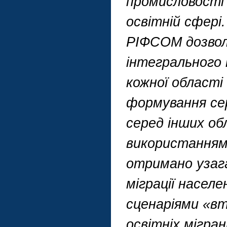
промисловості 
освітній сфері
РІФСОМ дозвол
інтегрального 
кожної області
формування сер
серед інших обл
використанням
отримано узага
міграції насел
сценаріями «в
освітніх мігран