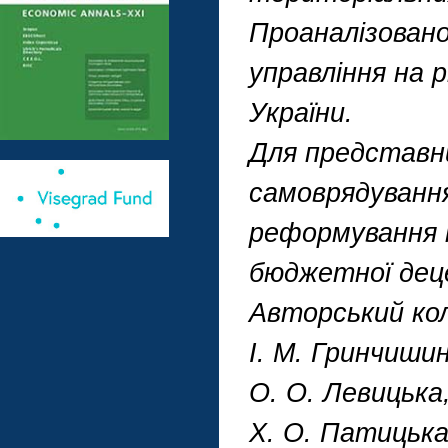
Проаналізовано
управління на 
України.
Для представни
самоврядування
реформування 
бюджетної деце
Авторський коле
І. М. Гринчишин
О. О. Левицька,
Х. О. Патицька