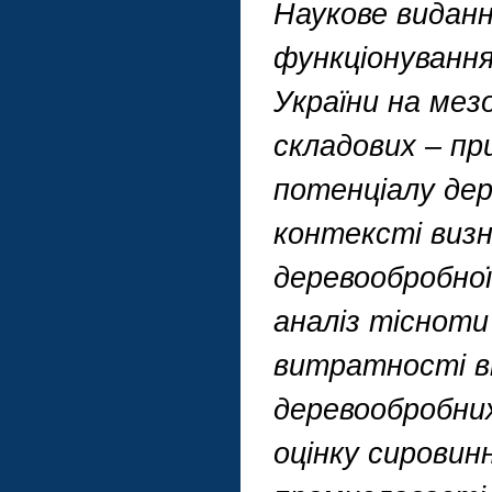
Наукове видан
функціонування
України на мезо
складових – пр
потенціалу де
контексті визн
деревообробної
аналіз тісноти
витратності ві
деревообробних
оцінку сировин