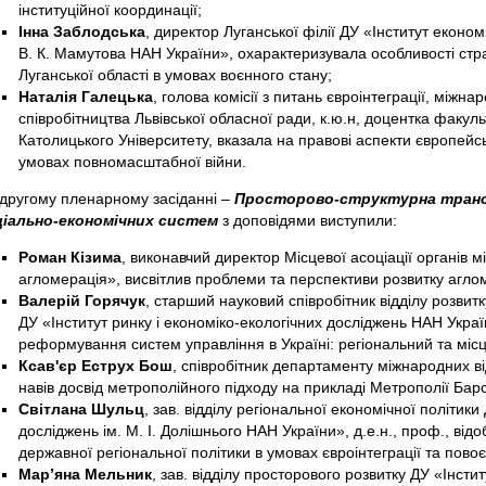
інституційної координації;
Інна Заблодська
, директор Луганської філії ДУ «Інститут еконо
В. К. Мамутова НАН України», охарактеризувала особливості стр
Луганської області в умовах воєнного стану;
Наталія Галецька
, голова комісії з питань євроінтеграції, міжн
співробітництва Львівської обласної ради, к.ю.н, доцентка факул
Католицького Університету, вказала на правові аспекти європейсько
умовах повномасштабної війни.
другому пленарному засіданні –
Просторово-структурна транс
ціально-економічних систем
з доповідями виступили:
Роман Кізима
, виконавчий директор Місцевої асоціації органів 
агломерація», висвітлив проблеми та перспективи розвитку аглом
Валерій Горячук
, старший науковий співробітник відділу розвит
ДУ «Інститут ринку і економіко-екологічних досліджень НАН Україн
реформування систем управління в Україні: регіональний та місц
Ксав'єр Еструх Бош
, співробітник департаменту міжнародних в
навів досвід метрополійного підходу на прикладі Метрополії Бар
Світлана Шульц
, зав. відділу регіональної економічної політики
досліджень ім. М. І. Долішнього НАН України», д.е.н., проф., ві
державної регіональної політики в умовах євроінтеграції та пово
Мар’яна Мельник
, зав. відділу просторового розвитку ДУ «Інсти