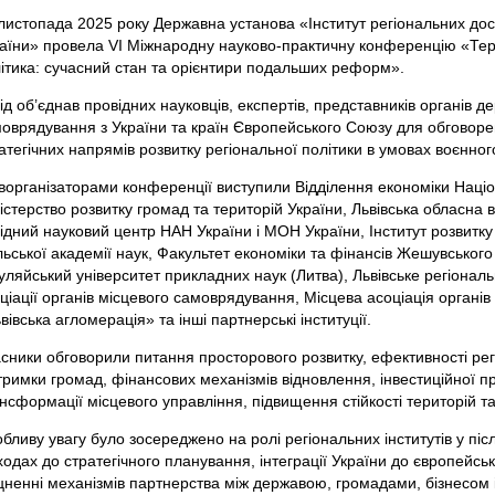
листопада 2025 року Державна установа «Інститут регіональних дос
аїни» провела VI Міжнародну науково-практичну конференцію «Тери
ітика: сучасний стан та орієнтири подальших реформ».
ід об’єднав провідних науковців, експертів, представників органів д
оврядування з України та країн Європейського Союзу для обговорен
атегічних напрямів розвитку регіональної політики в умовах воєнног
ворганізаторами конференції виступили Відділення економіки Націон
істерство розвитку громад та територій України, Львівська обласна в
ідний науковий центр НАН України і МОН України, Інститут розвитку 
ьської академії наук, Факультет економіки та фінансів Жешувського
ляйський університет прикладних наук (Литва), Львівське регіональ
ціації органів місцевого самоврядування, Місцева асоціація органі
вівська агломерація» та інші партнерські інституції.
сники обговорили питання просторового розвитку, ефективності регі
тримки громад, фінансових механізмів відновлення, інвестиційної пр
нсформації місцевого управління, підвищення стійкості територій т
бливу увагу було зосереджено на ролі регіональних інститутів у піс
ходах до стратегічного планування, інтеграції України до європейськ
цненні механізмів партнерства між державою, громадами, бізнесом 