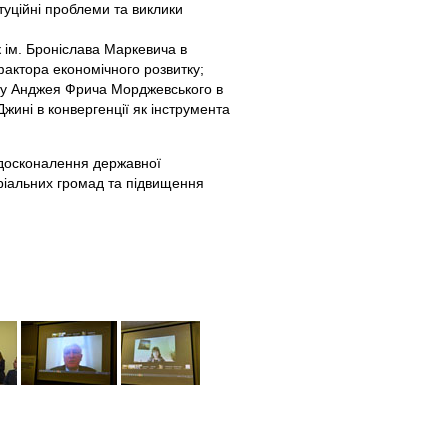
итуційні проблеми та виклики
 ім. Броніслава Маркевича в
 фактора економічного розвитку;
тету Анджея Фрича Морджевського в
Джині в конвергенції як інструмента
вдосконалення державної
ріальних громад та підвищення