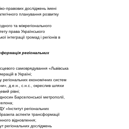
міко-правових досліджень імені
атегічного планування розвитку
ародного та міжрегіонального
ьтету права Українського
ї інтеграції громад і регіонів в
формація регіональних
місцевого самоврядування «Львівська
ерацій в Україні;
ку регіональних економічних систем
и», д.е.н., с.н.с., окреслив шляхи
евий рівні;
ідносин Барселонської метрополії,
селона;
 ДУ «Інститут регіональних
добразила аспекти трансформації
єнного відновлення;
тут регіональних досліджень