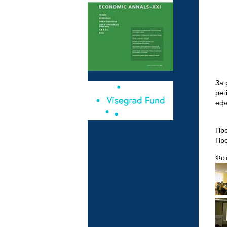
За 
рег
ефе
Про
Про
Фот