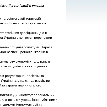
зми її реалізації в умовах
 та реінтеграції територій
сні проблеми територіального
тратегічних досліджень, д.е.н.,
ки України в контексті перспектив
нального університету ім. Тараса
чної безпеки регіонів України в
культету економіки та фінансів
и інституційного аналізування
лем регуляторної політики та
раїни, д.е.н., с.н.с., висвітлив
ї та стратегування сталого
 політики ДУ «Інститут регіональних
зкрила аспекти управління публічними
сті дилеми імплементації та