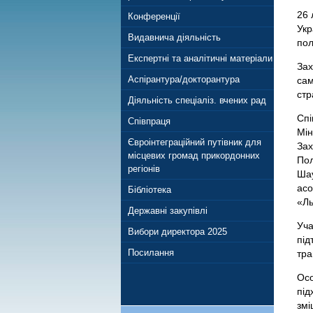
26 
Конференції
Укр
Видавнича діяльність
пол
Експертні та аналітичні матеріали
Зах
Аспірантура/докторантура
сам
стр
Діяльність спеціаліз. вчених рад
Спі
Співпраця
Мін
Євроінтеграційний путівник для
Зах
місцевих громад прикордонних
Пол
регіонів
Шау
асо
Бібліотека
«Ль
Державні закупівлі
Уча
Вибори директора 2025
під
Посилання
тра
Осо
під
змі