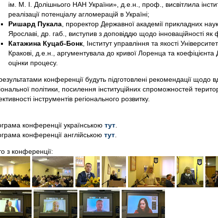
ім. М. І. Долішнього НАН України», д.е.н., проф., висвітлила інст
реалізації потенціалу агломерацій в Україні;
Ришард Пукала
, проректор Державної академії прикладних наук
Ярославі, др. габ., виступив з доповіддю щодо інноваційності як
Катажина Куцаб-Бонк
, Інститут управління та якості Універси
Кракові, д.е.н., аргументувала до кривої Лоренца та коефіцієнта 
оцінки процесу.
результатами конференції будуть підготовлені рекомендації щодо 
іональної політики, посилення інституційних спроможностей терито
ктивності інструментів регіонального розвитку.
грама конференції українською
тут
.
грама конференції англійською
тут
.
о з конференції: