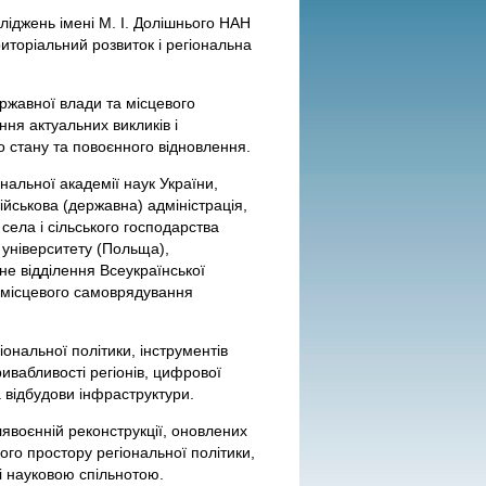
ліджень імені М. І. Долішнього НАН
торіальний розвиток і регіональна
ержавної влади та місцевого
ня актуальних викликів і
о стану та повоєнного відновлення.
альної академії наук України,
ійськова (державна) адміністрація,
села і сільського господарства
 університету (Польща),
не відділення Всеукраїнської
в місцевого самоврядування
ональної політики, інструментів
ивабливості регіонів, цифрової
а відбудови інфраструктури.
лявоєнній реконструкції, оновлених
ого простору регіональної політики,
і науковою спільнотою.