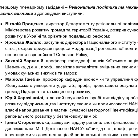
першому пленарному засіданні –
Регіональна політика та механі
асних викликів
з доповідями виступили:
Віталій Проценко
, директор Департаменту регіональної політики
Міністерства розвитку громад та територій України, розкрив суча
розвитку в Україні та орієнтири подальших реформ;
Ярослав Жаліло
, заступник директора Національного інституту с
с.н.с., охарактеризував процеси модернізації регіональної політи
оновлення європейської Cohesion Policy;
Захарій Варналій
, професор кафедри фінансів Київського націо
Шевченка, д.е.н., проф., висвітлив актуалітети зміцнення економі
умовах сучасних викликів та загроз;
Маріола Гжебик
, професор кафедри економіки та управління фа
Жещувського університету, др.габ., проф., представила результат
громад Підкарпаття та місцевого розвитку;
Юрій Харазішвілі
, головний науковий співробітник відділу проб
розвитку підприємництва Інституту економіки промисловості НАН Ук
власні напрацювання в частині сучасної методології ідентифікаці
регіонального розвитку у безпековому вимірі;
Ірина Сторонянська
, завідувач відділу регіональної фінансової
досліджень ім. М. І. Долішнього НАН України», д.е.н., проф., ро
інвестиціями vs досягнення цілей регіональної політики в контек