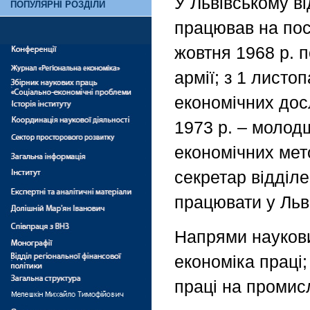
У Львівському в
ПОПУЛЯРНІ РОЗДІЛИ
працював на поса
жовтня 1968 р. п
армії; з 1 листо
економічних дос
1973 р. – молодш
економічних мето
секретар відділ
працювати у Льві
Напрями наукови
економіка праці
праці на промис