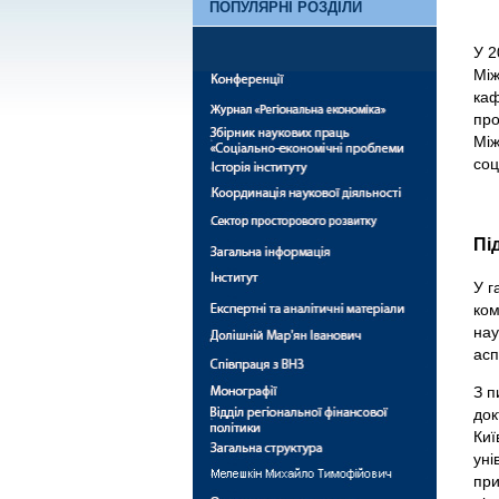
ПОПУЛЯРНІ РОЗДІЛИ
У 2
Між
каф
про
Між
соц
Пі
У г
ком
нау
асп
З п
док
Киї
уні
при