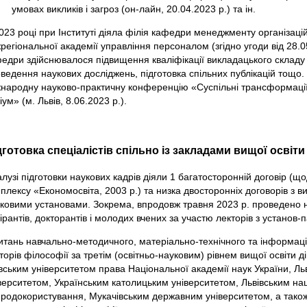
умовах викликів і загроз (он-лайн, 20.04.2023 р.) та ін.
023 році при Інституті діяла філія кафедри менеджменту організацій
регіональної академії управління персоналом (згідно угоди від 28.05
едри здійснювалося підвищення кваліфікації викладацького складу 
ведення наукових досліджень, підготовка спільних публікацій тощо.
народну науково-практичну конференцію «Суспільні трансформації 
іум» (м. Львів, 8.06.2023 р.).
дготовка спеціалістів спільно із закладами вищої освіти
алузі підготовки наукових кадрів діяли 1 багатосторонній договір (
плексу «Економосвіта, 2003 р.) та низка двосторонніх договорів з
ковими установами. Зокрема, впродовж травня 2023 р. проведено н
ірантів, докторантів і молодих вчених за участю лекторів з установ
итань навчально-методичного, матеріально-технічного та інформаці
торів філософії за третім (освітньо-науковим) рівнем вищої освіти д
вським університетом права Національної академії наук України, Л
верситетом, Українським католицьким університетом, Львівським на
родокористування, Мукачівським державним університетом, а також