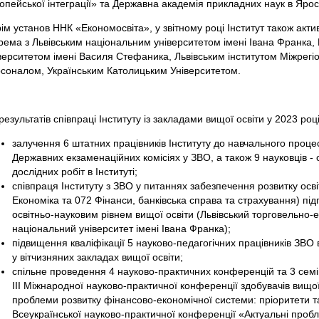
опейської інтеграції» та Державна академія прикладних наук в Ярос
ім установ ННК «Економосвіта», у звітному році Інститут також акт
рема з Львівським національним університетом імені Івана Франка
верситетом імені Василя Стефаника, Львівським інститутом Міжрегі
соналом, Українським Католицьким Університетом.
результатів співпраці Інституту із закладами вищої освіти у 2023 році
залучення 6 штатних працівників Інституту до навчального процес
Державних екзаменаційних комісіях у ЗВО, а також 9 науковців - 
дослідних робіт в Інституті;
співпраця Інституту з ЗВО у питаннях забезпечення розвитку осв
Економіка та 072 Фінанси, банківська справа та страхування) під
освітньо-науковим рівнем вищої освіти (Львівський торговельно-е
національний університет імені Івана Франка);
підвищення кваліфікації 5 науково-педагогічних працівників ЗВО в 
у вітчизняних закладах вищої освіти;
спільне проведення 4 науково-практичних конференцій та 3 семі
ІІІ Міжнародної науково-практичної конференції здобувачів вищої
проблеми розвитку фінансово-економічної системи: пріоритети та
Всеукраїнської науково-практичної конференції «Актуальні проб