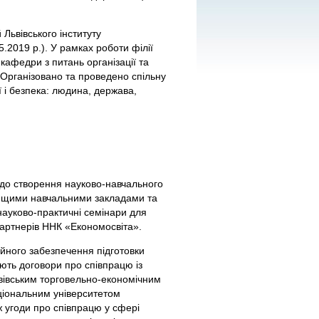
 Львівського інституту
.2019 р.). У рамках роботи філії
кафедри з питань організації та
 Організовано та проведено спільну
і безпека: людина, держава,
щодо створення науково-навчального
 вищими навчальними закладами та
ауково-практичні семінари для
-партнерів ННК «Економосвіта».
йного забезпечення підготовки
іють договори про співпрацю із
ьвівським торговельно-економічним
ціональним університетом
 угоди про співпрацю у сфері