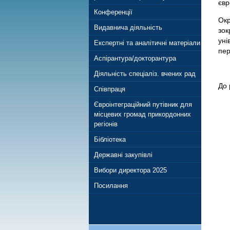
євр
Конференції
Окр
Видавнича діяльність
зок
уні
Експертні та аналітичні матеріали
пер
Аспірантура/докторантура
Діяльність спеціаліз. вчених рад
До 
Співпраця
Євроінтеграційний путівник для
місцевих громад прикордонних
регіонів
Бібліотека
Державні закупівлі
Вибори директора 2025
Посилання