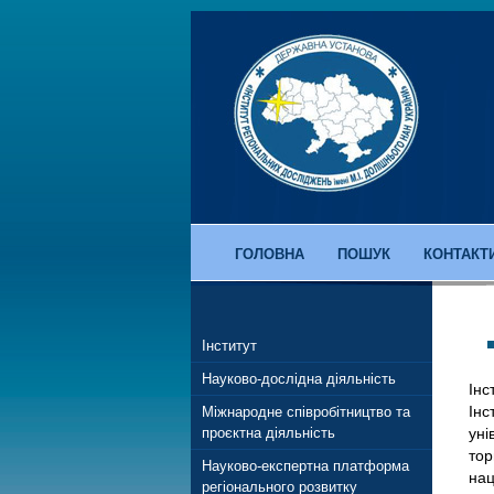
ГОЛОВНА
ПОШУК
КОНТАКТ
Інститут
Науково-дослідна діяльність
Інс
Інс
Міжнародне співробітництво та
проєктна діяльність
уні
тор
Науково-експертна платформа
нац
регіонального розвитку