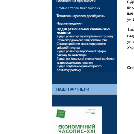
під
вик
іме
уні
Так
газ
уні
Укр
Спі
НАШІ ПАРТНЕРИ