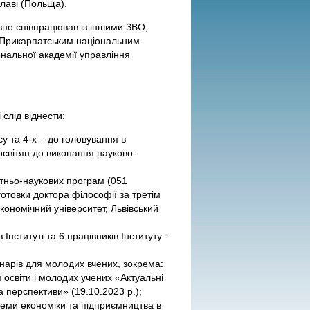
лаві (Польща).
ивно співпрацював із іншими ЗВО,
, Прикарпатським національним
ональної академії управління
 слід віднести:
у та 4-х – до головування в
освітян до виконання науково-
ітньо-наукових програм (051
готовки доктора філософії за третім
кономічний університет, Львівський
Інституті та 6 працівників Інституту -
нарів для молодих вчених, зокрема:
 освіти і молодих учених «Актуальні
 перспективи» (19.10.2023 р.);
леми економіки та підприємництва в