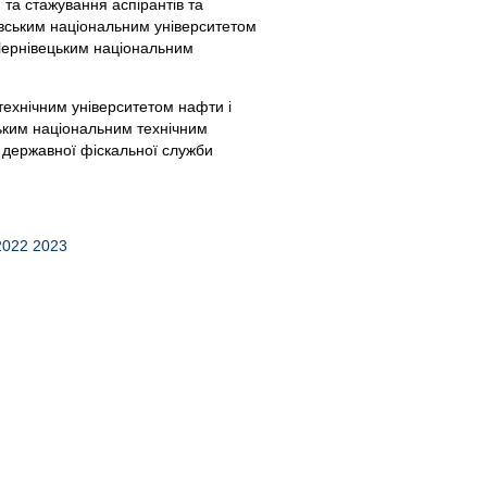
 та стажування аспірантів та
івським національним університетом
 Чернівецьким національним
технічним університетом нафти і
цьким національним технічним
 державної фіскальної служби
2022
2023