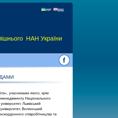
УКР
ENG
Долішнього НАН України
АДАМИ
та», учасниками якого, крім
 та менеджменту Національного
університет, Львівський
 університет, Волинський
анскордонного співробітництва та