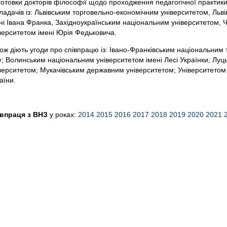
готовки докторів філософії щодо проходження педагогічної практики
ладачів із: Львівським торговельно-економічним університетом, Льв
ні Івана Франка, Західноукраїнським національним університетом,
верситетом імені Юрія Федьковича.
ож діють угоди про співпрацю із: Івано-Франківським національним 
у; Волинським національним університетом імені Лесі Українки; Лу
верситетом; Мукачівським державним університетом; Університетом
аїни.
впраця з ВНЗ
у роках:
2014
2015
2016
2017
2018
2019
2020
2021