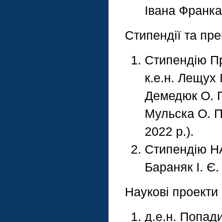
Івана Франка
Стипендії та пре
Стипендію Пр
к.е.н. Лещух І
Демедюк О. П.
Мульска О. П.
2022 р.).
Стипендію НА
Бараняк І. Є.
Наукові проекти
д.е.н. Попади