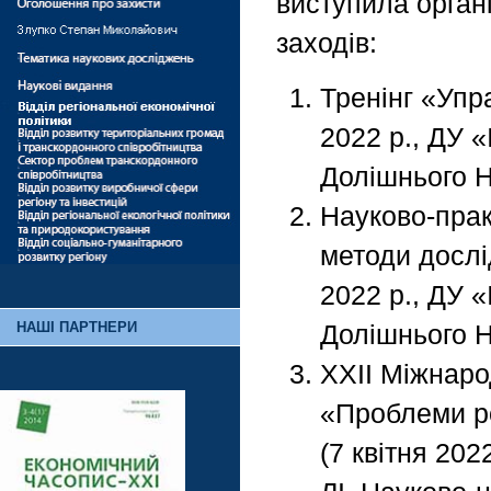
виступила орган
заходів:
Тренінг «Упр
2022 р., ДУ «
Долішнього Н
Науково-прак
методи дослі
2022 р., ДУ «
НАШІ ПАРТНЕРИ
Долішнього Н
ХХІІ Міжнаро
«Проблеми ро
(7 квітня 202