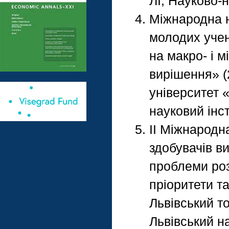
ЛІ, Науково
Міжнародна н
молодих уче
на макро- і м
вирішення» (
університет 
науковий інс
ІІ Міжнародн
здобувачів в
проблеми роз
пріоритети т
Львівський т
Львівський н