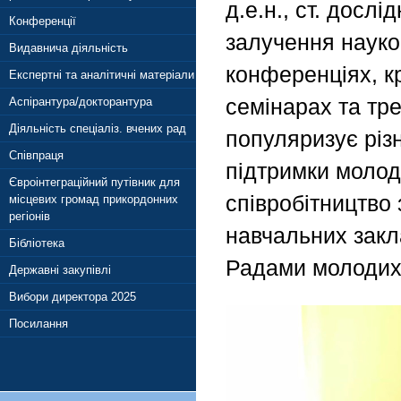
д.е.н., ст. дослі
Конференції
залучення науков
Видавнича діяльність
конференціях, к
Експертні та аналітичні матеріали
семінарах та тр
Аспірантура/докторантура
Діяльність спеціаліз. вчених рад
популяризує різн
Співпраця
підтримки молод
Євроінтеграційний путівник для
співробітництво
місцевих громад прикордонних
регіонів
навчальних закл
Бібліотека
Радами молодих
Державні закупівлі
Вибори директора 2025
Посилання