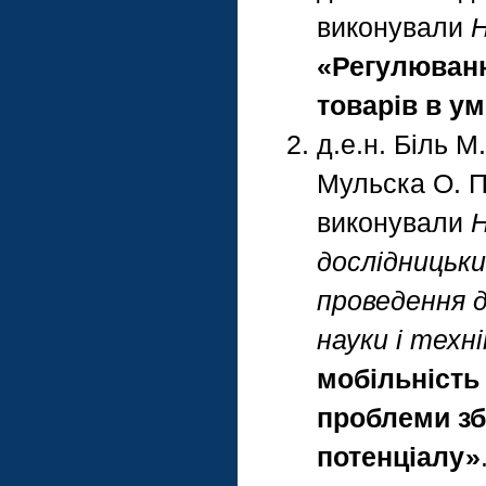
виконували
Н
«Регулюванн
товарів в ум
д.е.н. Біль М.
Мульска О. П.
виконували
Н
дослідницьки
проведення 
науки і техні
мобільність 
проблеми зб
потенціалу»