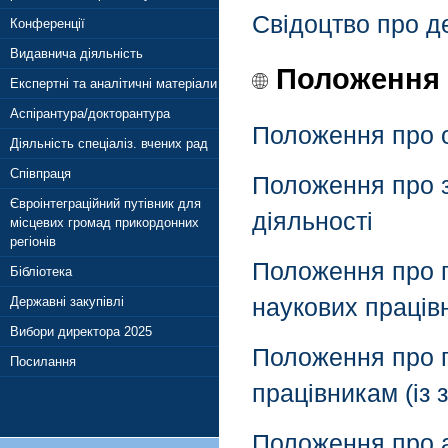
Свідоцтво про д
Конференції
Видавнича діяльність
Положення
Експертні та аналітичні матеріали
Аспірантура/докторантура
Положення про ор
Діяльність спеціаліз. вчених рад
Співпраця
Положення про з
Євроінтеграційний путівник для
діяльності
місцевих громад прикордонних
регіонів
Положення про п
Бібліотека
наукових праців
Державні закупівлі
Вибори директора 2025
Положення про п
Посилання
працівникам (із 
Положення про а