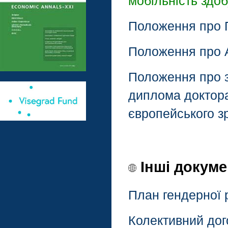
мобільність здоб
Положення про П
Положення про А
Положення про з
диплома доктора
європейського з
Інші докуме
План гендерної р
Колективний дого