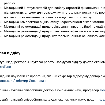
регіону
Методичний інструментарій для вибору стратегій фінансування 
підприємств, а також для розрахунку інтегральних показників рез
діяльності і визначення перспектив подальшого розвитку
Методика комплексної оцінки стану і ефективності використання 
Методичні рекомендації щодо оцінювання інвестиційної привабли
Методичні рекомендації щодо оцінювання ефективності інвестиційн
Методичні рекомендації щодо інтегральної оцінки основного капі
лад відділу:
тупник директора з наукової роботи, завідувач відділу доктор екон
ксіївна
відний науковий співробітник, вчений секретар підрозділу доктор е
анський Любомир Йосипович
рший науковий співробітник доктор економічних наук, професор
По
рший науковий співробітник кандидат економічних наук, доцент
Ков