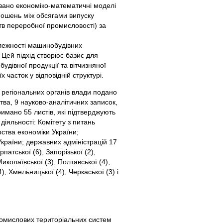
овано економіко-математичні моделі
дношень між обсягами випуску
тв переробної промисловості) за
алежності машинобудівних
 Цей підхід створює базис для
дівної продукції та вітчизняної
 часток у відповідній структурі.
 регіональних органів влади подано
ства, 9 науково-аналітичних записок,
римано 55 листів, які підтверджують
діяльності: Комітету з питань
рства економіки України;
України; державних адміністрацій 17
патської (6), Запорізької (2),
Миколаївської (3), Полтавської (4),
4), Хмельницької (4), Черкаської (3) і
ромислових територіальних систем