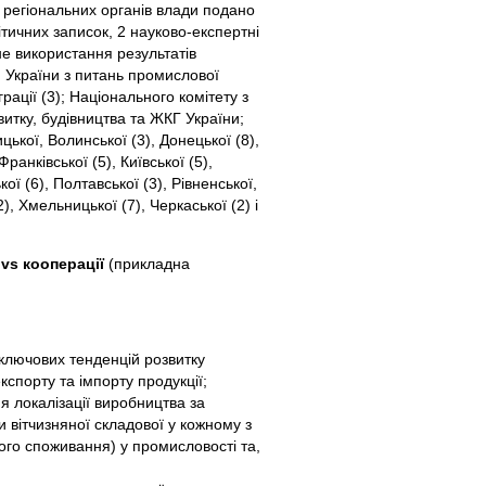
 регіональних органів влади подано
ітичних записок, 2 науково-експертні
не використання результатів
и України з питань промислової
грації (3); Національного комітету з
витку, будівництва та ЖКГ України;
ької, Волинської (3), Донецької (8),
ранківської (5), Київської (5),
кої (6), Полтавської (3), Рівненської,
2), Хмельницької (7), Черкаської (2) і
vs кооперації
(прикладна
ключових тенденцій розвитку
спорту та імпорту продукції;
 локалізації виробництва за
 вітчизняної складової у кожному з
ого споживання) у промисловості та,