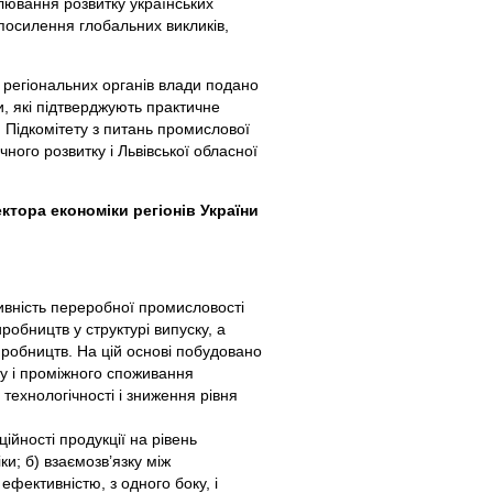
лювання розвитку українських
посилення глобальних викликів,
 регіональних органів влади подано
и, які підтверджують практичне
: Підкомітету з питань промислової
ного розвитку і Львівської обласної
тора економіки регіонів України
ивність переробної промисловості
робництв у структурі випуску, а
робництв. На цій основі побудовано
ку і проміжного споживання
технологічності і зниження рівня
ійності продукції на рівень
и; б) взаємозв’язку між
ефективністю, з одного боку, і