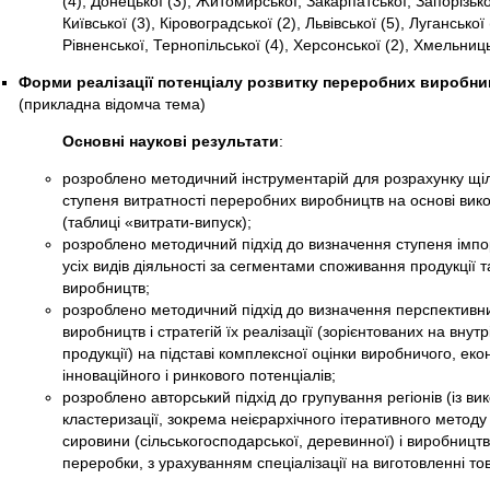
(4), Донецької (3), Житомирської, Закарпатської, Запорізької
Київської (3), Кіровоградської (2), Львівської (5), Луганської
Рівненської, Тернопільської (4), Херсонської (2), Хмельниць
Форми реалізації потенціалу розвитку переробних виробниц
(прикладна відомча тема)
Основні наукові результати
:
розроблено методичний інструментарій для розрахунку щіль
ступеня витратності переробних виробництв на основі вик
(таблиці «витрати-випуск);
розроблено методичний підхід до визначення ступеня імпор
усіх видів діяльності за сегментами споживання продукції т
виробництв;
розроблено методичний підхід до визначення перспективн
виробництв і стратегій їх реалізації (зорієнтованих на внутр
продукції) на підставі комплексної оцінки виробничого, еко
інноваційного і ринкового потенціалів;
розроблено авторський підхід до групування регіонів (із в
кластеризації, зокрема неієрархічного ітеративного методу 
сировини (сільськогосподарської, деревинної) і виробництв
переробки, з урахуванням спеціалізації на виготовленні то