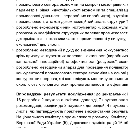
промислового сектора економіки на макро- і мезо- рівнях,
параметрів: рівня індустріальності економіки та спеціаліза
промислової діяльності і переробних виробництв), внутрішн
промисловості, а також декомпозиційний аналіз структури її
розроблено економетричний інструментарій, зокрема муль
розрахунку коефіцієнта структурних переваг промисловості, 
детермінанти – показники часток промисловості у випуску, 
економічної діяльності;
розроблено методичний підхід до визначення конкурентнос
крізь призму конкурентних переваг – активності (виробничої
капітальної, інноваційної) та ефективності (ресурсної, еко
розроблено методичний апарат для проведення полівектор
конкурентності промислового сектора економіки на основі р
конкурентних переваг, які консолідують множину первинни
охоплюють ключові аспекти проявів активності та ефективн
Впроваджені результати дослідження:
до центральних і
16 розробок: 2 науково-аналітичні доповіді, 7 науково-анал
рекомендації, розділи до 2 наукових доповідей, 4 науково
листів, які підтверджують практичне використання результат
Національного комітету з промислового розвитку; Комітету з
Верховної Ради України (5); Державних адміністрацій 16 о