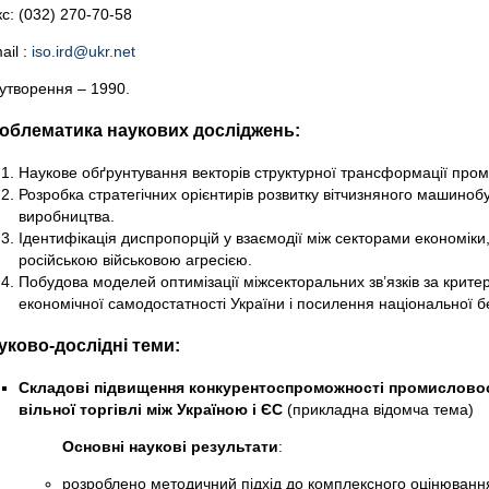
с: (032) 270-70-58
ail :
iso.ird@ukr.net
 утворення – 1990.
облематика наукових досліджень:
Наукове обґрунтування векторів структурної трансформації пром
Розробка стратегічних орієнтирів розвитку вітчизняного машиноб
виробництва.
Ідентифікація диспропорцій у взаємодії між секторами економі
російською військовою агресією.
Побудова моделей оптимізації міжсекторальних зв’язків за крите
економічної самодостатності України і посилення національної б
уково-дослідні теми:
Складові підвищення конкурентоспроможності промисловост
вільної торгівлі між Україною і ЄС
(прикладна відомча тема)
Основні наукові результати
:
розроблено методичний підхід до комплексного оцінюванн