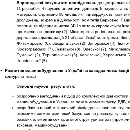
Впроваджені результати дослідження:
до центральних і
11 розробок: 4 науково-аналітичні доповіді, 5 науково-анал
матеріали. Отримано 98 листів, які підтверджують практич
досліджень, зокрема в діяльності: Комітетів Верховної Рад
політики та підприємництва (4) і з питань європейської інте
промислового розвитку (2); Міністерства регіонального роз
державних адміністрацій 21 області України, зокрема: Вінниц
Житомирської (6), Закарпатської (2), Запорізької (4), Івано-Ф
Кіровоградської (7), Львівської (8), Одеської (7), Миколаївсь
Сумської (2), Тернопільської (3), Харківської, Херсонської (
Чернігівської (5).
Розвиток машинобудування в Україні на засадах локалізації 
конкурсна тема)
Основні наукові результати
:
розроблено методичний підхід до комплексної діагностики 
машинобудування в Україні за показниками випуску, ВДВ, ек
розроблено новий методичний підхід до визначення ступеня
окремими сегментами, який базується на розрахунку частки
базових елементів секторальної структури витрат (проміжн
зокрема, машинобудуванні;