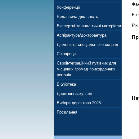
Фак
Конференції
E-m
Видавнича діяльність
Рік
Експертні та аналітичні матеріали
Аспірантура/докторантура
Пр
Діяльність спеціаліз. вчених рад
Співпраця
Євроінтеграційний путівник для
місцевих громад прикордонних
регіонів
Бібліотека
Державні закупівлі
На
Вибори директора 2025
Посилання