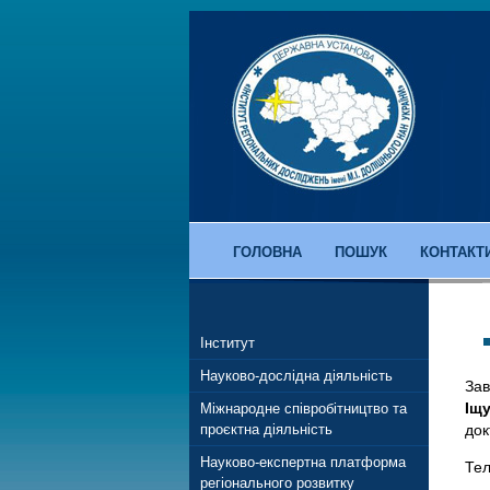
ГОЛОВНА
ПОШУК
КОНТАКТ
Інститут
Науково-дослідна діяльність
Зав
Іщу
Міжнародне співробітництво та
проєктна діяльність
док
Науково-експертна платформа
Тел
регіонального розвитку