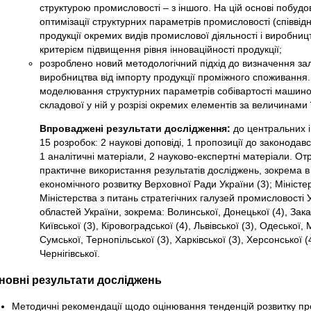
структурою промисловості – з іншого. На цій основі побуд
оптимізації структурних параметрів промисловості (співві
продукції окремих видів промислової діяльності і виробниц
критерієм підвищення рівня інноваційності продукції;
розроблено новий методологічний підхід до визначення з
виробництва від імпорту продукції проміжного споживання.
моделювання структурних параметрів собівартості машинобу
складової у ній у розрізі окремих елементів за величинами їх
Впроваджені результати дослідження:
до центральних і
15 розробок: 2 наукові доповіді, 1 пропозиції до законодав
1 аналітичні матеріали, 2 науково-експертні матеріали. От
практичне використання результатів досліджень, зокрема в 
економічного розвитку Верховної Ради України (3); Міністе
Міністерства з питань стратегічних галузей промисловості 
областей України, зокрема: Волинської, Донецької (4), Закар
Київської (3), Кіровоградської (4), Львівської (3), Одеської, 
Сумської, Тернопільської (3), Харківської (3), Херсонської (
Чернігівської.
новні результати досліджень
Методичні рекомендації щодо оцінювання тенденцій розвитку п