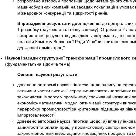
розроблено авторські пропозиції щодо нетарифного стиму
машинобудівних компаній на засадах локалізації в умовах 
міжнародної конкуренції та відкритості ринків.
Впроваджені результати дослідження:
до центральних і
1 розробку (науково-аналітичну записку). Отримано 2 лист
використання результатів досліджень, зокрема в діяльності
політики Комітету Верховної Ради України з питань економіч
державної адміністрації.
Наукові засади структурної трансформації промислового сек
(фундаментальна відомча тема)
Основні наукові результати
:
доведено авторські наукові гіпотези щодо впливу на ефект
величини частки високо- і середньо-високотехнологічних ви
також частки імпорту у проміжному споживанні названих ви
економіко-математичні моделі оптимізації структури випус
переробної промисловості за критеріями підвищення рівня 
імпортозалежності;
доведено авторські наукові гіпотези щодо: а) впливу інновац
зайнятості та оплати праці у промисловому секторі економік
закономірностями інвестиційно-інноваційних процесів та їх 