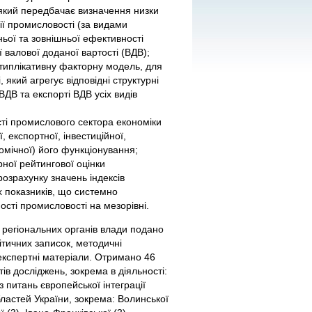
 який передбачає визначення низки
ції промисловості (за видами
ьої та зовнішньої ефективності
 валової доданої вартості (ВДВ);
типлікативну факторну модель, для
який агрегує відповідні структурні
ВДВ та експорті ВДВ усіх видів
ті промислового сектора економіки
, експортної, інвестиційної,
номічної) його функціонування;
ної рейтингової оцінки
озрахунку значень індексів
х показників, що системно
ості промисловості на мезорівні.
 регіональних органів влади подано
ітичних записок, методичні
-експертні матеріали. Отримано 46
ів досліджень, зокрема в діяльності:
 питань європейської інтеграції
бластей України, зокрема: Волинської