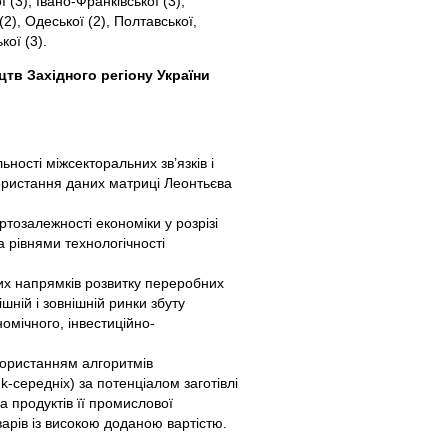
 (3), Івано-Франківської (3),
 (2), Одеської (2), Полтавської,
кої (3).
тв Західного регіону України
ності міжсекторальних зв’язків і
ористання даних матриці Леонтьєва
тозалежності економіки у розрізі
а рівнями технологічності
их напрямків розвитку переробних
ішній і зовнішній ринки збуту
номічного, інвестиційно-
икористанням алгоритмів
k-середніх) за потенціалом заготівлі
а продуктів її промислової
варів із високою доданою вартістю.