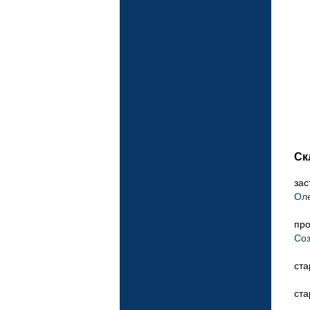
Ск
зас
Оле
про
Соз
ста
ста