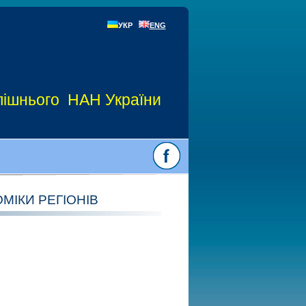
УКР
ENG
Долішнього НАН України
МІКИ РЕГІОНІВ