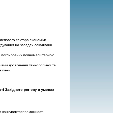
ислового сектора економіки.
удування на засадах локалізації
ки, поглиблених повномасштабною
ріями досягнення технологічної та
езпеки.
і Західного регіону в умовах
я конкурентоспроможності