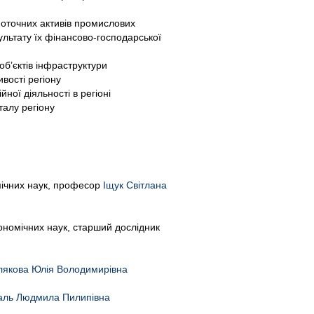
поточних активів промислових
ультату їх фінансово-господарської
об’єктів інфраструктури
вості регіону
ої діяльності в регіоні
талу регіону
омічних наук, професор
Іщук Світлана
кономічних наук, старший дослідник
лякова Юлія Володимирівна
аль Людмила Пилипівна