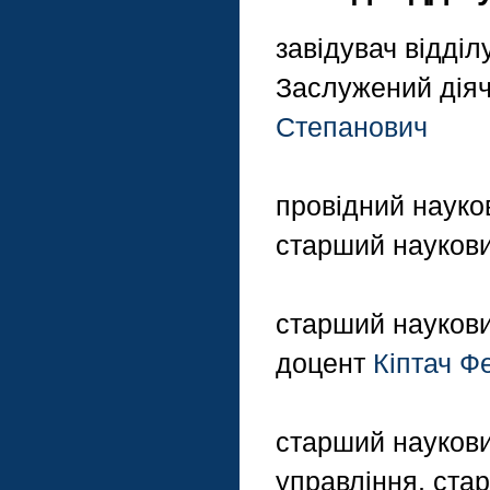
завідувач відділ
Заслужений діяч 
Степанович
провідний науков
старший наукови
старший наукови
доцент
Кіптач Ф
старший наукови
управління, ста