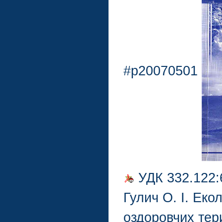
#p20070501
УДК 332.122:
Гулич О. І. Еко
оздоровчих тери