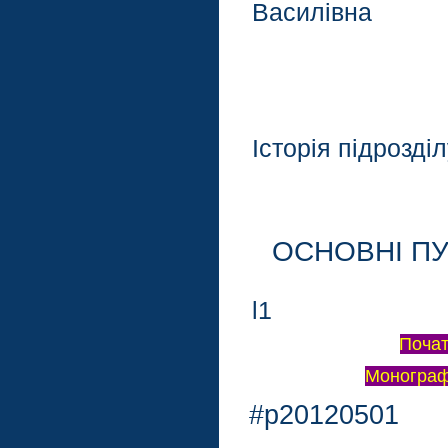
Василівна
Історія підрозді
ОСНОВНI ПУБ
l1
Поча
Монограф
#p20120501