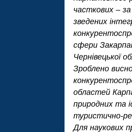
часткових – за
зведених інтег
конкурентоспр
сфери Закарпатс
Чернівецької о
Зроблено висно
конкурентоспро
областей Карпа
природних та 
туристично-ре
Для наукових пр