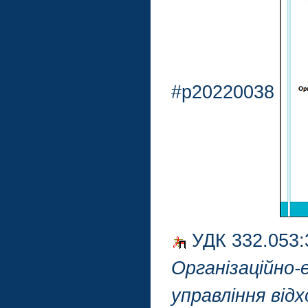
#p20220038
УДК 332.053:
Організаційно-
управління відх