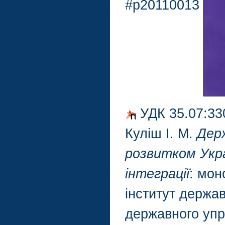
#p20110013
УДК 35.07:33
Куліш І. М.
Дер
розвитком Укра
інтеграції
: мон
інститут держа
державного упр