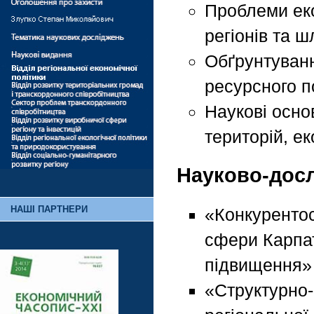
Проблеми еко
регіонів та ш
Обґрунтуванн
ресурсного п
Наукові осно
територій, ек
Науково-досл
НАШІ ПАРТНЕРИ
«Конкурентос
сфери Карпат
підвищення» 
«Структурно-