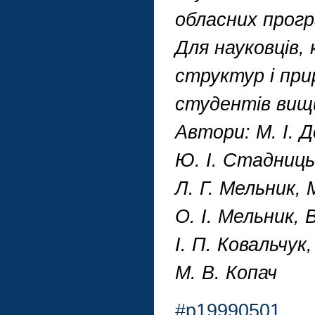
обласних прог
Для науковців, 
структур і при
студентів вищи
Автори: М. І. Д
Ю. І. Стадницьк
Л. Г. Мельник, М
О. І. Мельник, 
І. П. Ковальчук,
М. В. Копач
#p19990501