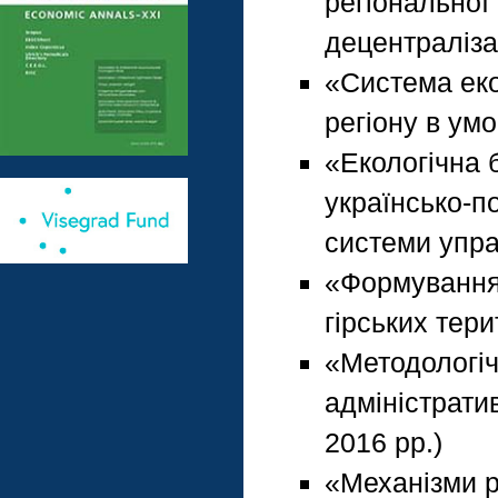
регіональної
децентралізац
«Система еко
регіону в ум
«Екологічна 
українсько-п
системи упра
«Формування 
гірських тери
«Методологі
адміністрати
2016 рр.)
«Механізми р