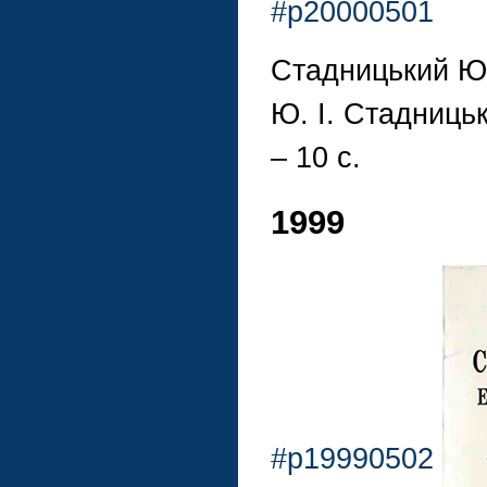
#p20000501
Стадницький Ю.
Ю. І. Стадницьки
– 10 с.
1999
#p19990502