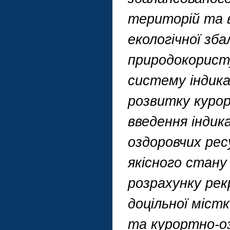
територій та в
екологічної зб
природокорист
систему індика
розвитку куро
введення індик
оздоровчих рес
якісного стану
розрахунку рек
доцільної міст
та курортно-оз