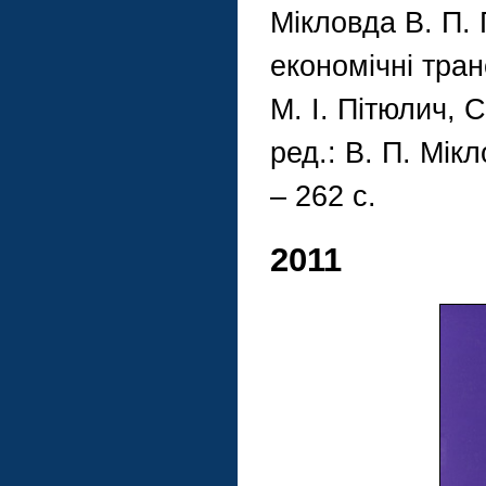
Мікловда В. П. 
економічні тран
М. І. Пітюлич, С
ред.: В. П. Мік
– 262 с.
2011