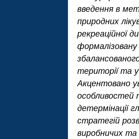
введення в мет
природних ліку
рекреаційної ди
формалізовану 
збалансованого
території та у
Акцентовано ув
особливостей 
детермінації г
стратегій розв
виробничих та