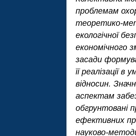
проблемам охоро
теоретико-мет
екологічної без
економічного з
засади формува
її реалізації в
відносин. Знач
аспектам забез
обгрунтовані п
ефективних пр
науково-методи