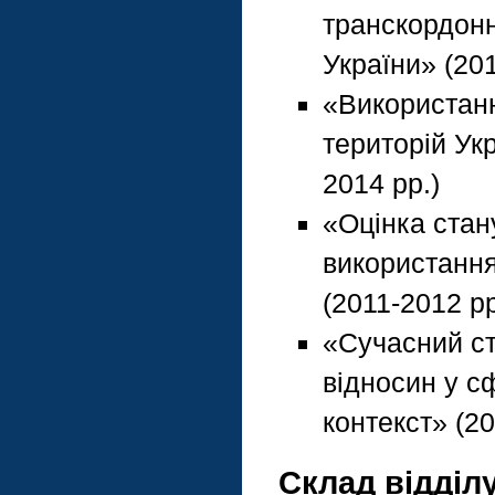
транскордонн
України» (20
«Використанн
територій Ук
2014 рр.)
«Оцінка стан
використання
(2011-2012 рр
«Сучасний ст
відносин у с
контекст» (20
Склад відділу