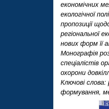
економічних мех
екологічної по
пропозиції щод
регіональної е
нових форм її а
Монографія роз
спеціалістів о
охорони довкілл
Ключові слова:
формування, ме