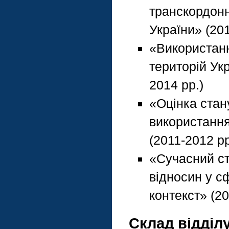
транскордонн
України» (20
«Використанн
територій Ук
2014 рр.)
«Оцінка стан
використання
(2011-2012 рр
«Сучасний ст
відносин у с
контекст» (20
Склад відділу