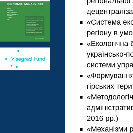
регіональної
децентралізац
«Система еко
регіону в ум
«Екологічна 
українсько-п
системи упра
«Формування 
гірських тери
«Методологі
адміністрати
2016 рр.)
«Механізми р