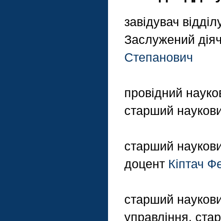
завідувач відділ
Заслужений діяч 
Степанович
провідний науков
старший наукови
старший наукови
доцент
Кіптач Ф
старший наукови
управління, ста