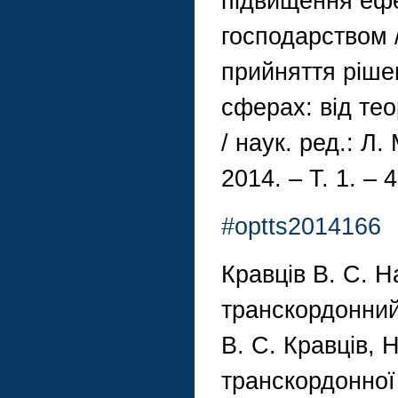
підвищення ефе
господарством /
прийняття рішен
сферах: від теор
/ наук. ред.: Л
2014. – Т. 1. – 
#optts2014166
Кравців В. С. 
транскордонний
В. С. Кравців, Н
транскордонної с