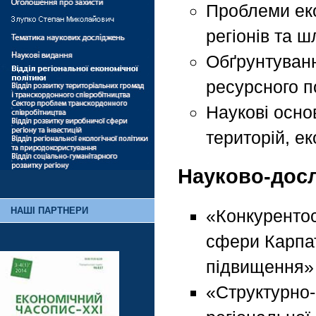
Проблеми еко
регіонів та ш
Обґрунтуванн
ресурсного п
Наукові осно
територій, ек
Науково-досл
НАШІ ПАРТНЕРИ
«Конкурентос
сфери Карпат
підвищення» 
«Структурно-