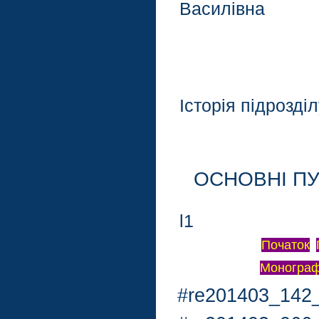
Василівна
Історія підрозді
ОСНОВНI ПУБ
l1
Початок
Монограф
#re201403_142_