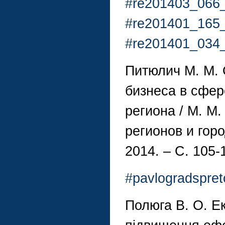
#re201403_066
#re201401_165
#re201401_034
Питюлич М. М.
бизнеса в сфер
региона / М. М
регионов и гор
2014. – С. 105-
#pavlogradspre
Полюга В. О. Е